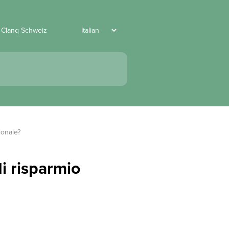
 Clanq Schweiz
ionale?
i risparmio