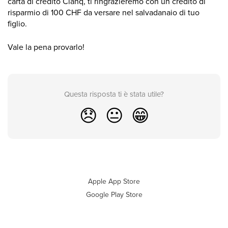
carta di credito Clanq, ti ringrazieremo con un credito di
risparmio di 100 CHF da versare nel salvadanaio di tuo
figlio.
Vale la pena provarlo!
Questa risposta ti è stata utile?
😞
😐
😁
Apple App Store
Google Play Store