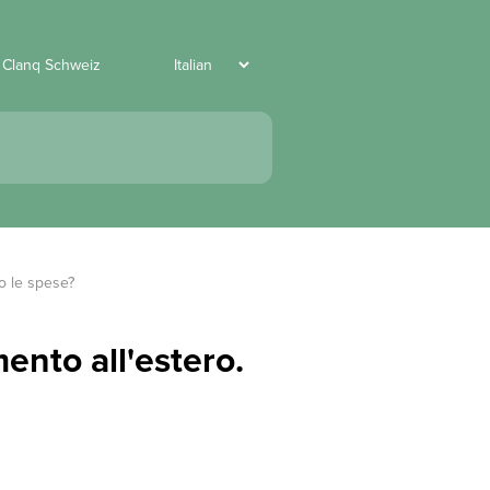
 Clanq Schweiz
o le spese?
ento all'estero.