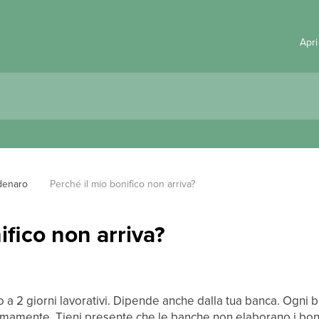
Apri
denaro
Perché il mio bonifico non arriva?
ifico non arriva?
no a 2 giorni lavorativi. Dipende anche dalla tua banca. Ogni b
mamente. Tieni presente che le banche non elaborano i bonif