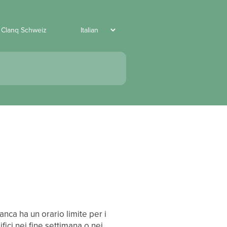
 Clanq Schweiz
anca ha un orario limite per i
ici nei fine settimana o nei