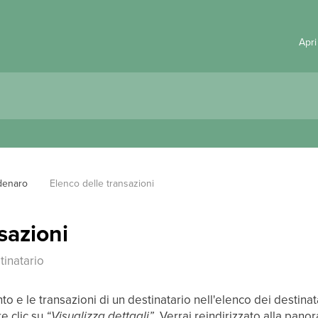
Apri
denaro
Elenco delle transazioni
sazioni
tinatario
nto e le transazioni di un destinatario nell'elenco dei destinat
re clic su
“Visualizza dettagli”
.
Verrai reindirizzato alla panor