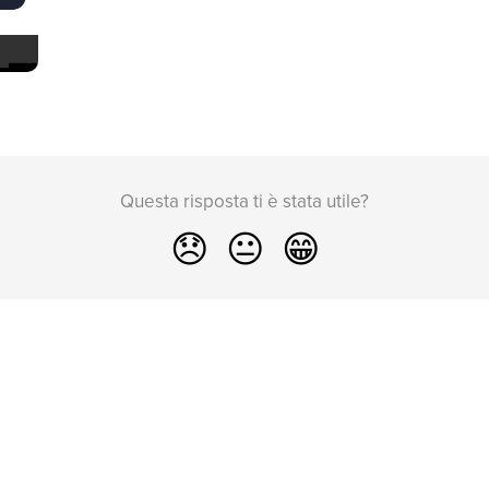
Questa risposta ti è stata utile?
😞
😐
😁