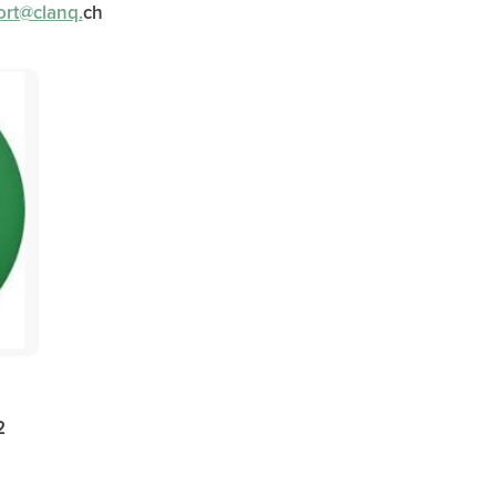
rt@clanq.
ch
2