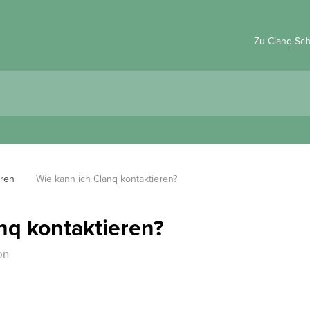
Zu Clanq Sc
eren
Wie kann ich Clanq kontaktieren?
nq kontaktieren?
on