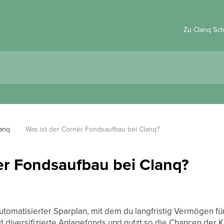
Zu Clanq Sc
lanq
Was ist der Cornèr Fondsaufbau bei Clanq?
èr Fondsaufbau bei Clanq?
utomatisierter Sparplan, mit dem du langfristig Vermögen fü
it diversifizierte Anlagefonds und nutzt so die Chancen der K