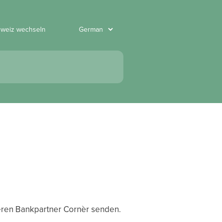
hweiz wechseln
eren Bankpartner Cornèr senden.