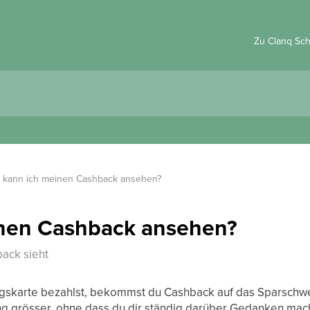
Zu Clanq Sc
 kann ich meinen Cashback ansehen?
nen Cashback ansehen?
ack sieht
ngskarte bezahlst, bekommst du Cashback auf das Sparschw
ng grösser, ohne dass du dir ständig darüber Gedanken mac