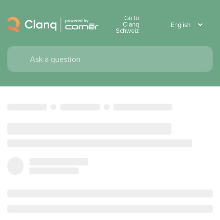
Go to
Clanq
Schweiz