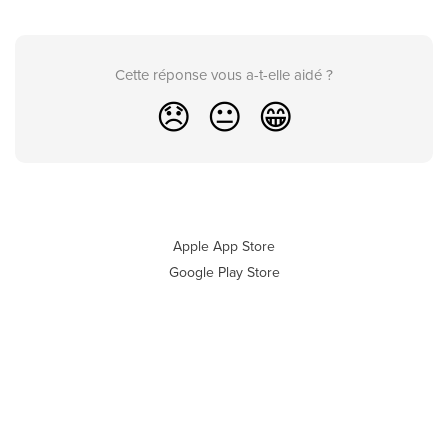
Cette réponse vous a-t-elle aidé ?
😞
😐
😁
Apple App Store
Google Play Store