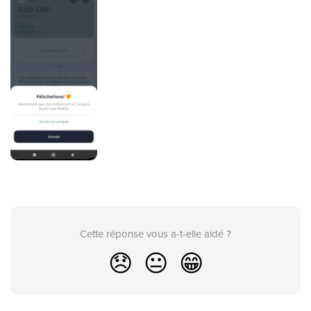
Cette réponse vous a-t-elle aidé ?
😞
😐
😁