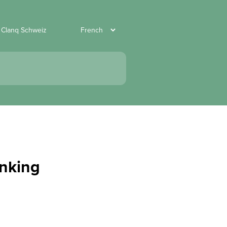
r Clanq Schweiz
anking