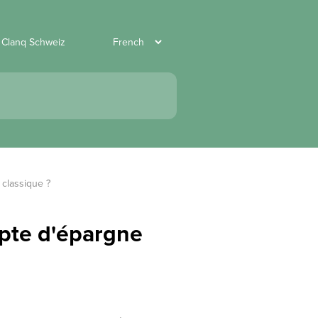
r Clanq Schweiz
 classique ?
mpte d'épargne