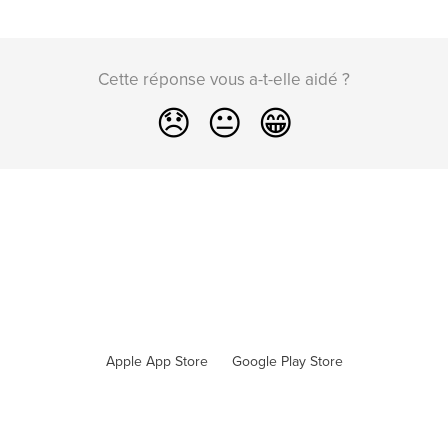
Cette réponse vous a-t-elle aidé ?
😞
😐
😁
Apple App Store
Google Play Store