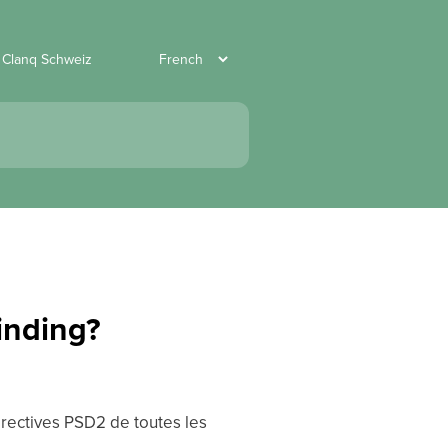
r Clanq Schweiz
Binding?
irectives PSD2 de toutes les