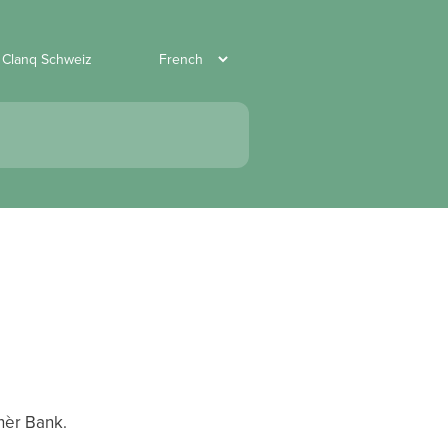
r Clanq Schweiz
rnèr Bank.