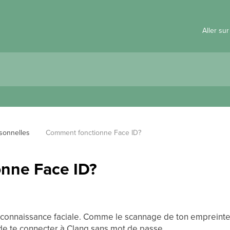
Aller su
sonnelles
Comment fonctionne Face ID?
nne Face ID?
connaissance faciale. Comme le scannage de ton empreinte di
 de te connecter à Clanq sans mot de passe.