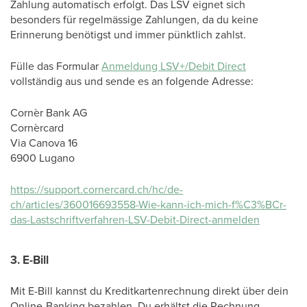
Zahlung automatisch erfolgt. Das LSV eignet sich
besonders für regelmässige Zahlungen, da du keine
Erinnerung benötigst und immer pünktlich zahlst.
Fülle das Formular
Anmeldung LSV+/Debit Direct
vollständig aus und sende es an folgende Adresse:
Cornèr Bank AG
Cornèrcard
Via Canova 16
6900 Lugano
https://support.cornercard.ch/hc/de-
ch/articles/360016693558-Wie-kann-ich-mich-f%C3%BCr-
das-Lastschriftverfahren-LSV-Debit-Direct-anmelden
3.
E-Bill
Mit E-Bill kannst du Kreditkartenrechnung direkt über dein
Online-Banking bezahlen. Du erhältst die Rechnung