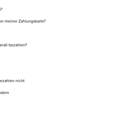
h?
on meiner Zahlungskarte?
erall bezahlen?
Bezahlen nicht
ndern