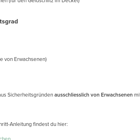
n (für den Geldschlitz im Deckel)
tsgrad
lfe von Erwachsenen)
 aus Sicherheitsgründen
ausschliesslich von Erwachsenen
mi
ritt-Anleitung findest du hier:
schen