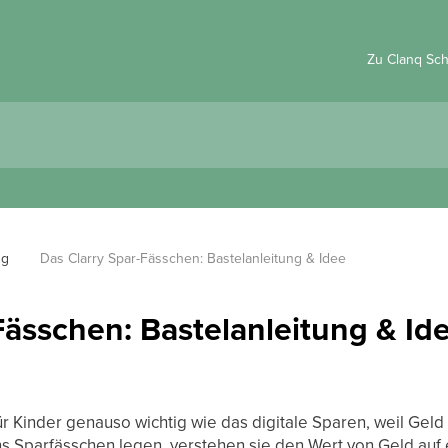
Zu Clanq Sc
ng
Das Clarry Spar-Fässchen: Bastelanleitung & Idee
Fässchen: Bastelanleitung & Id
ür Kinder genauso wichtig wie das digitale Sparen, weil Gel
ns Sparfässchen legen, verstehen sie den Wert von Geld auf