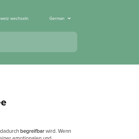
hweiz wechseln
ee
d dadurch
begreifbar
wird. Wenn
 einer emotionalen und