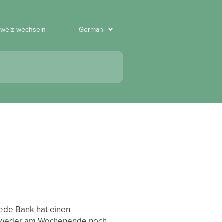
hweiz wechseln
Jede Bank hat einen
en weder am Wochenende noch