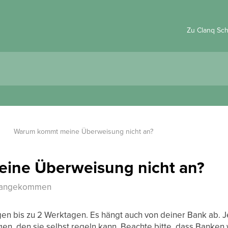
Zu Clanq Sc
Warum kommt meine Überweisung nicht an?
ine Überweisung nicht an?
to angekommen
en bis zu 2 Werktagen. Es hängt auch von deiner Bank ab. 
en, den sie selbst regeln kann. Beachte bitte, dass Bank