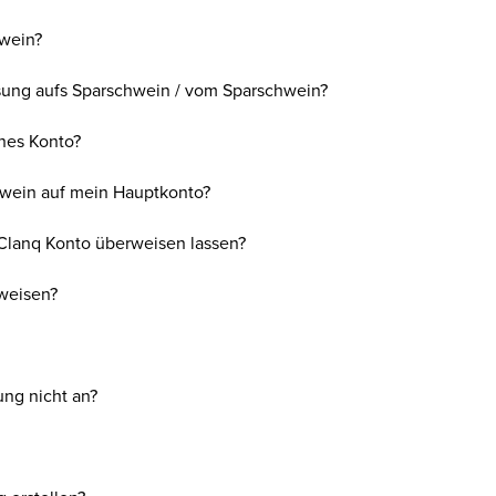
hwein?
sung aufs Sparschwein / vom Sparschwein?
rnes Konto?
wein auf mein Hauptkonto?
Clanq Konto überweisen lassen?
weisen?
g nicht an?