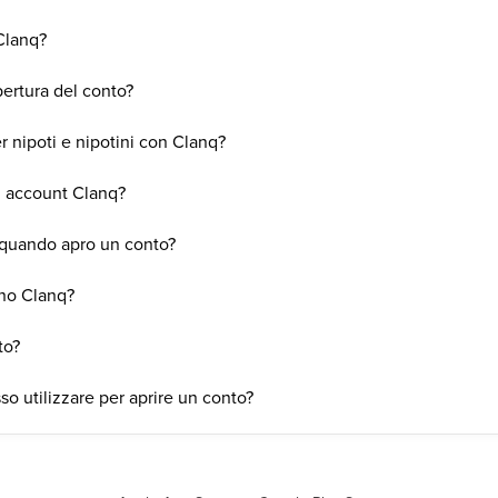
Clanq?
ertura del conto?
r nipoti e nipotini con Clanq?
un account Clanq?
 quando apro un conto?
ano Clanq?
to?
o utilizzare per aprire un conto?